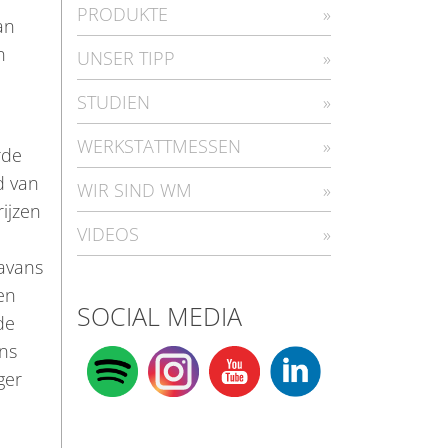
PRODUKTE
an
n
UNSER TIPP
STUDIEN
WERKSTATTMESSEN
rde
d van
WIR SIND WM
ijzen
VIDEOS
ravans
en
SOCIAL MEDIA
de
ns
ger