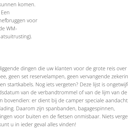
e kunnen komen.
. Een
 hefbruggen voor
n de WM-
tsuitrusting).
liggende dingen die uw klanten voor de grote reis over
mee, geen set reservelampen, geen vervangende zekeri
n startkabels. Nog iets vergeten? Deze lijst is ongetwijf
idsdatum van de verbandtrommel of van de lijm van de
 bovendien: er dient bij de camper speciale aandacht
 lading. Daarom zijn spanbanden, bagagespinnen,
gingen voor buiten en de fietsen onmisbaar. Niets verg
nt u in ieder geval alles vinden!