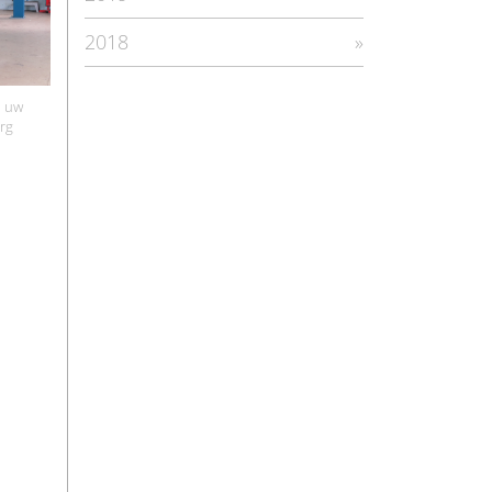
2018
n uw
org