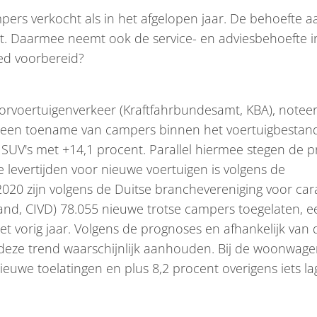
mpers verkocht als in het afgelopen jaar. De behoefte a
ijgt. Daarmee neemt ook de service- en adviesbehoefte i
oed voorbereid?
orvoertuigenverkeer (Kraftfahrbundesamt, KBA), notee
and een toename van campers binnen het voertuigbestan
 SUV's met +14,1 procent. Parallel hiermee stegen de pr
levertijden voor nieuwe voertuigen is volgens de
2020 zijn volgens de Duitse branchevereniging voor ca
and, CIVD) 78.055 nieuwe trotse campers toegelaten, e
 vorig jaar. Volgens de prognoses en afhankelijk van 
deze trend waarschijnlijk aanhouden. Bij de woonwage
euwe toelatingen en plus 8,2 procent overigens iets la