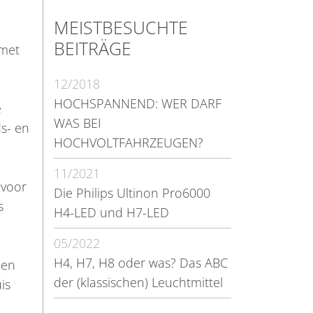
MEISTBESUCHTE
BEITRÄGE
 met
12/2018
HOCHSPANNEND: WER DARF
e
WAS BEI
s- en
HOCHVOLTFAHRZEUGEN?
11/2021
 voor
Die Philips Ultinon Pro6000
s
H4-LED und H7-LED
05/2022
H4, H7, H8 oder was? Das ABC
een
der (klassischen) Leuchtmittel
is