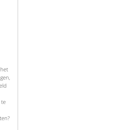
 het
ngen,
eld
 te
eten?