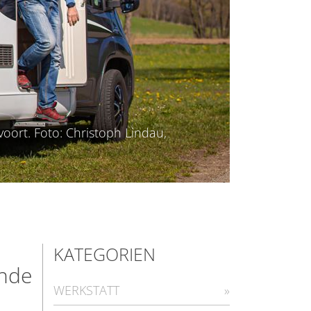
oort. Foto: Christoph Lindau,
KATEGORIEN
inde
WERKSTATT