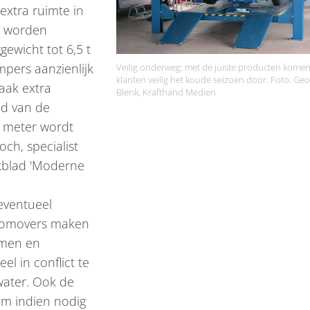
extra ruimte in
id worden
ewicht tot 6,5 t
pers aanzienlijk
Veilig onderweg: met de juiste producten kome
klanten veilig het koude seizoen door. Foto: Ge
aak extra
Blenk, Krafthand Medien
nd van de
5 meter wordt
ch, specialist
akblad 'Moderne
eventueel
automovers maken
men en
l in conflict te
water. Ook de
 om indien nodig