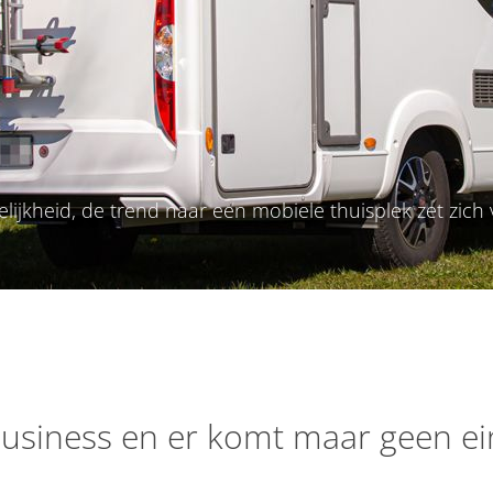
jkheid, de trend naar een mobiele thuisplek zet zich v
usiness en er komt maar geen e