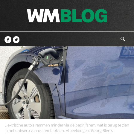
Elektrische auto’s remmen minder via de bedrijfsrem, wat is terug te zien
in het ontwerp van de remblokken. Afbeeldingen: Georg Blenk,