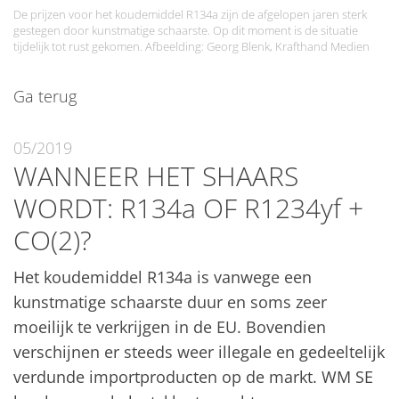
De prijzen voor het koudemiddel R134a zijn de afgelopen jaren sterk
gestegen door kunstmatige schaarste. Op dit moment is de situatie
tijdelijk tot rust gekomen. Afbeelding: Georg Blenk, Krafthand Medien
Ga terug
05/2019
WANNEER HET SHAARS
WORDT: R134a OF R1234yf +
CO(2)?
Het koudemiddel R134a is vanwege een
kunstmatige schaarste duur en soms zeer
moeilijk te verkrijgen in de EU. Bovendien
verschijnen er steeds weer illegale en gedeeltelijk
verdunde importproducten op de markt. WM SE