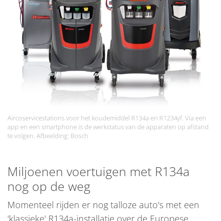
Aircoservicestations voor het koudemiddel R134a en R1234yf. Via een
app en een smartphone is de werkstatus van de apparaten op afstand
te volgen. Afbeelding: Bosch
Miljoenen voertuigen met R134a
nog op de weg
Momenteel rijden er nog talloze auto's met een
'klassieke' R134a-installatie over de Europese