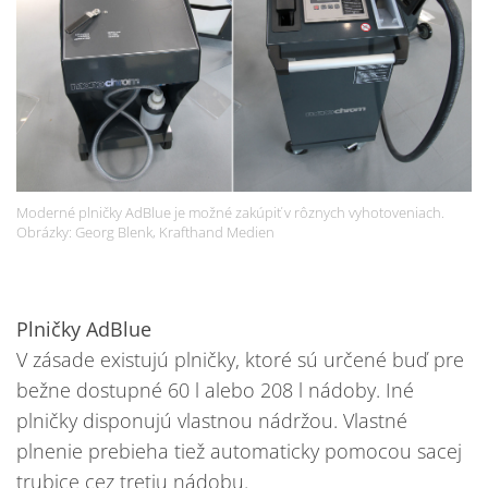
Moderné plničky AdBlue je možné zakúpiť v rôznych vyhotoveniach.
Obrázky: Georg Blenk, Krafthand Medien
Plničky AdBlue
V zásade existujú plničky, ktoré sú určené buď pre
bežne dostupné 60 l alebo 208 l nádoby. Iné
plničky disponujú vlastnou nádržou. Vlastné
plnenie prebieha tiež automaticky pomocou sacej
trubice cez tretiu nádobu.