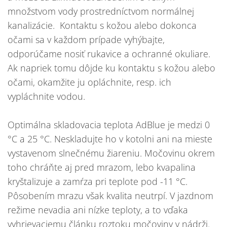
množstvom vody prostredníctvom normálnej
kanalizácie. Kontaktu s kožou alebo dokonca
očami sa v každom prípade vyhýbajte,
odporúčame nosiť rukavice a ochranné okuliare.
Ak napriek tomu dôjde ku kontaktu s kožou alebo
očami, okamžite ju opláchnite, resp. ich
vypláchnite vodou.
Optimálna skladovacia teplota AdBlue je medzi 0
°C a 25 °C. Neskladujte ho v kotolni ani na mieste
vystavenom slnečnému žiareniu. Močovinu okrem
toho chráňte aj pred mrazom, lebo kvapalina
kryštalizuje a zamŕza pri teplote pod -11 °C.
Pôsobením mrazu však kvalita neutrpí. V jazdnom
režime nevadia ani nízke teploty, a to vďaka
vyhrievaciemu článku roztoku močoviny v nádrži.