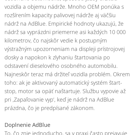
vozidla a objemu nádrže. Mnoho OEM ponúka s
rozšírením kapacity palivovej nádrže aj väčšiu
nádrž na AdBlue. Empirické hodnoty ukazujú, že
nádrž sa vyprázdni priemerne asi každých 10 000
kilometrov, čo najskôr vedie k postupným
výstražným upozorneniam na displeji prístrojovej
dosky a napokon k zlyhaniu štartovania po
odstavení dieselového osobného automobilu.
Najneskôr teraz má držiteľ vozidla problém. Okrem
toho: ak je aktivovaný automatický systém štart-
stop, motor sa opäť naštartuje. Službu vypovie až
pri ‚Zapaľovanie vyp‘, keď je nádrž na AdBlue
prázdna, čo je predpísané zákonom.
Doplnenie AdBlue
To, čo znie jednoducho, sa v praxi často prejavuje