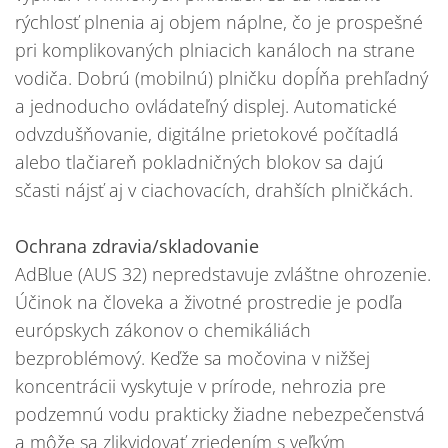
rýchlosť plnenia aj objem náplne, čo je prospešné
pri komplikovaných plniacich kanáloch na strane
vodiča. Dobrú (mobilnú) plničku dopĺňa prehľadný
a jednoducho ovládateľný displej. Automatické
odvzdušňovanie, digitálne prietokové počítadlá
alebo tlačiareň pokladničných blokov sa dajú
sčasti nájsť aj v ciachovacích, drahších plničkách.
Ochrana zdravia/skladovanie
AdBlue (AUS 32) nepredstavuje zvláštne ohrozenie.
Účinok na človeka a životné prostredie je podľa
európskych zákonov o chemikáliách
bezproblémový. Keďže sa močovina v nižšej
koncentrácii vyskytuje v prírode, nehrozia pre
podzemnú vodu prakticky žiadne nebezpečenstvá
a môže sa zlikvidovať zriedením s veľkým