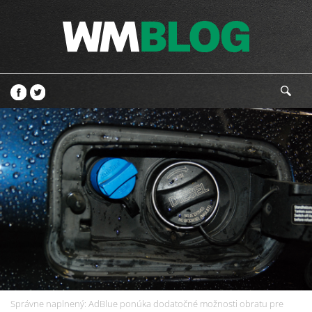
Správne naplnený: AdBlue ponúka dodatočné možnosti obratu pre