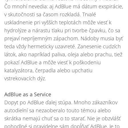
Čo mnohí nevedia: aj AdBlue má dátum exspirácie,
v skutočnosti sa časom rozkladá. Trvalé
uskladnenie pri vyšších teplotách môže viesť k
hydrolýze a nárastu tlaku pri tvorbe čpavku, čo sa
prejaví nepríjemným zápachom. Nádoby musia byť
teda vždy hermeticky uzavreté. Zanesenie cudzích
látok, ako napríklad paliva, oleja alebo prachu, tiež
pokazí AdBlue a môže viesť k poškodeniu
katalyzátora, čerpadla alebo upchatiu
vstrekovacích dýz.
AdBlue as a Service
Dopyt po AdBlue ďalej stúpa. Mnoho zákazníkov
autodielní sa nezaoberalo touto témou alebo
skrátka nemajú chuť sa o to starať. Nie je obzvlášť
pohodlné si pravidelne sám dopĺňať AdBlue. Je to