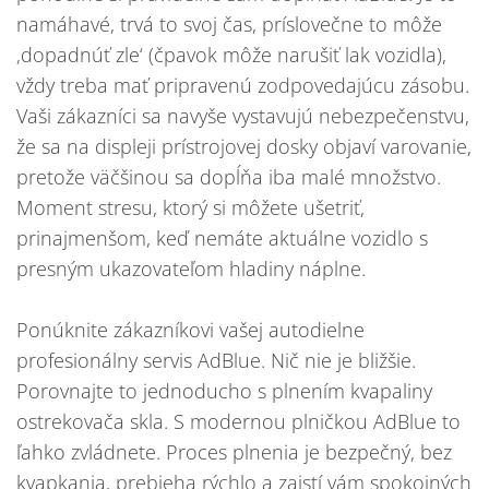
namáhavé, trvá to svoj čas, príslovečne to môže
‚dopadnúť zle‘ (čpavok môže narušiť lak vozidla),
vždy treba mať pripravenú zodpovedajúcu zásobu.
Vaši zákazníci sa navyše vystavujú nebezpečenstvu,
že sa na displeji prístrojovej dosky objaví varovanie,
pretože väčšinou sa dopĺňa iba malé množstvo.
Moment stresu, ktorý si môžete ušetriť,
prinajmenšom, keď nemáte aktuálne vozidlo s
presným ukazovateľom hladiny náplne.
Ponúknite zákazníkovi vašej autodielne
profesionálny servis AdBlue. Nič nie je bližšie.
Porovnajte to jednoducho s plnením kvapaliny
ostrekovača skla. S modernou plničkou AdBlue to
ľahko zvládnete. Proces plnenia je bezpečný, bez
kvapkania, prebieha rýchlo a zaistí vám spokojných