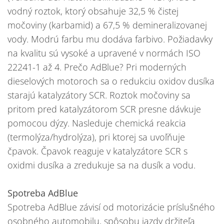
vodný roztok, ktorý obsahuje 32,5 % čistej
močoviny (karbamid) a 67,5 % demineralizovanej
vody. Modrú farbu mu dodáva farbivo. Požiadavky
na kvalitu sú vysoké a upravené v normách ISO
22241-1 až 4. Prečo AdBlue? Pri moderných
dieselových motoroch sa o redukciu oxidov dusíka
starajú katalyzátory SCR. Roztok močoviny sa
pritom pred katalyzátorom SCR presne dávkuje
pomocou dýzy. Nasleduje chemická reakcia
(termolýza/hydrolýza), pri ktorej sa uvoľňuje
čpavok. Čpavok reaguje v katalyzátore SCR s
oxidmi dusíka a zredukuje sa na dusík a vodu.
Spotreba AdBlue
Spotreba AdBlue závisí od motorizácie príslušného
osobného automobilu, spôsobu jazdy držiteľa