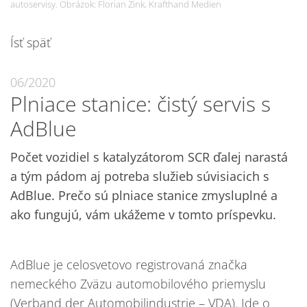
autoservisy. Obrázok: Florian Zink, Krafthand Medien
Ísť späť
06/2020
Plniace stanice: čistý servis s
AdBlue
Počet vozidiel s katalyzátorom SCR ďalej narastá
a tým pádom aj potreba služieb súvisiacich s
AdBlue. Prečo sú plniace stanice zmysluplné a
ako fungujú, vám ukážeme v tomto príspevku.
AdBlue je celosvetovo registrovaná značka
nemeckého Zväzu automobilového priemyslu
(Verband der Automobilindustrie – VDA). Ide o