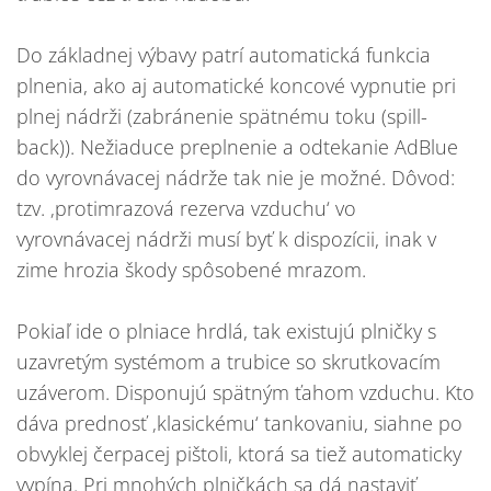
Do základnej výbavy patrí automatická funkcia
plnenia, ako aj automatické koncové vypnutie pri
plnej nádrži (zabránenie spätnému toku (spill-
back)). Nežiaduce preplnenie a odtekanie AdBlue
do vyrovnávacej nádrže tak nie je možné. Dôvod:
tzv. ‚protimrazová rezerva vzduchu‘ vo
vyrovnávacej nádrži musí byť k dispozícii, inak v
zime hrozia škody spôsobené mrazom.
Pokiaľ ide o plniace hrdlá, tak existujú plničky s
uzavretým systémom a trubice so skrutkovacím
uzáverom. Disponujú spätným ťahom vzduchu. Kto
dáva prednosť ‚klasickému‘ tankovaniu, siahne po
obvyklej čerpacej pištoli, ktorá sa tiež automaticky
vypína. Pri mnohých plničkách sa dá nastaviť