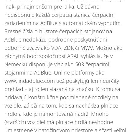
inak, prinajmenšom pre laika. Už dávno
nedisponuje každá čerpacia stanica čerpacím
zariadením na AdBlue s automatickým vypnutím.
Presné čísla o hustote čerpacích stojanov na
AdBlue nedokážu podrobne poskytnúť ani
odborné zväzy ako VDA, ZDK či MWV. Možno ako
záchytný bod: spoločnosť ARAL vyhlásila, že v
Nemecku disponuje viac ako 503 čerpacími
stojanmi na AdBlue. Online platformy ako
www.findadblue.com tiež poskytujú len neurčitý
prehľad – aj to len viazaný na značku. K tomu sa
pridávajú konštrukčne podmienené rozdiely na
vozidle. Záleží na tom, kde sa nachádza plniace
hrdlo a kde je namontovaná nádrž. Mnoho
(starších) vozidiel má plniace hrdlá nevhodne
umiestnené v batožinovom priestore a sčasti veľmi