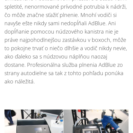
spletité, nenormované prívodné potrubia k nádrži,
čo môže značne sťažiť plnenie. Mnohí vodiči si
navyše ešte nikdy sami nedopĺňali AdBlue. Ani
dopĺňanie pomocou núdzového kanistra nie je
práve najpohodlnejšou zastávkou v boxoch, môže
to pokojne trvať o niečo dlhšie a vodič nikdy nevie,
ako ďaleko sa s núdzovou náplňou naozaj
dostane. Profesionálna služba plnenia AdBlue zo
strany autodielne sa tak z tohto pohľadu ponúka
ako náležitá.