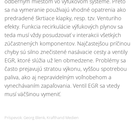
odberným miestom vo výfukovom systéme. Preto
sa na vymeranie používajú vhodné opatrenia ako
predradené škrtiace klapky, resp. tzv. Venturiho
efekty. Funkcia recirkulácie výfukových plynov sa
teda musí vždy posudzovať v interakcii všetkých
zúčastnených komponentov. Najčastejšou príčinou
chyby sú silno znečistené nasávacie cesty a ventily
EGR, ktoré slúžia už len obmedzene. Problémy sa
často prejavujú stratou výkonu, vyššou spotrebou
paliva, ako aj nepravidelným voľnobehom a
vynechávaním zapaľovania. Ventil EGR sa vtedy
musí väčšinou vymeniť.
Príspevok: Georg Blenk, Krafthand Medien