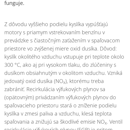
funguje.
Z dôvodu vyššieho podielu kyslíka vypúšťajú
motory s priamym vstrekovaním benzínu v
prevádzke s čiastočným zaťažením v spaľovacom
priestore vo zvýšenej miere oxid dusíka. Dôvod:
kyslík okolitého vzduchu vstupuje pri teplote okolo
300 °C, ako aj pri vysokom tlaku, do zlúčeniny s
dusíkom obsiahnutým v okolitom vzduchu. Vzniká
jedovatý oxid dusíka (NO
), ktorému treba
x
zabrániť. Recirkulácia výfukových plynov sa
(opätovným) privádzaním výfukových plynov do
spaľovacieho priestoru stará o zníženie podielu
kyslíka v zmesi paliva a vzduchu, klesá teplota
spaľovania a znižujú sa škodlivé emisie NO
. Ventil
x
recirkulácie výfukových plynov (EGR) je pritom