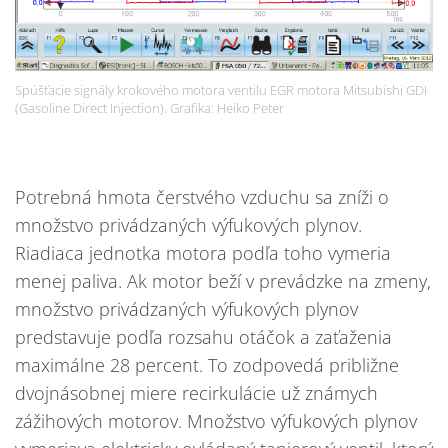
Spúšťacie signály krokového motora ventilu EGR motora Mitsubishi GDI
(Gasoline Direct Injection). Grafika: Heiko Peter
Potrebná hmota čerstvého vzduchu sa zníži o
množstvo privádzaných výfukových plynov.
Riadiaca jednotka motora podľa toho vymeria
menej paliva. Ak motor beží v prevádzke na zmeny,
množstvo privádzaných výfukových plynov
predstavuje podľa rozsahu otáčok a zaťaženia
maximálne 28 percent. To zodpovedá približne
dvojnásobnej miere recirkulácie už známych
zážihových motorov. Množstvo výfukových plynov