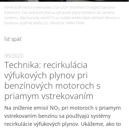
Ventil EGR motora Mercedes CGI (CGI= Stratified Charged Gasoline
Injection). Cez ľavé potrubie sa výfukové plyny dostanú do sacieho
systému. Mechanický ventil (1) sa ovláda elektrickým akčným členom s
funkciou spätnej väzby (2). Obrázok: Heiko Peter
Ísť späť
06/2020
Technika: recirkulácia
výfukových plynov pri
benzínových motoroch s
priamym vstrekovaním
Na zníženie emisií NO
pri motoroch s priamym
X
vstrekovaním benzínu sa používajú systémy
recirkulácie výfukových plynov. Ukážeme, ako to