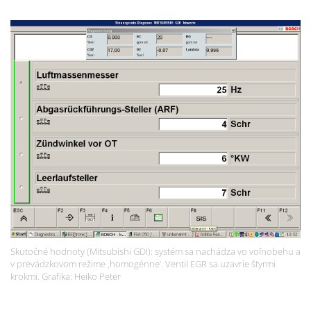
Skutočné hodnoty (Mitsubishi GDI): systém sa nachádza vo voľnobehu a
v prevádzkovom režime ‚homogénne‘. Ventil EGR sa uzavrie štyrmi
krokmi. Grafika: Heiko Peter