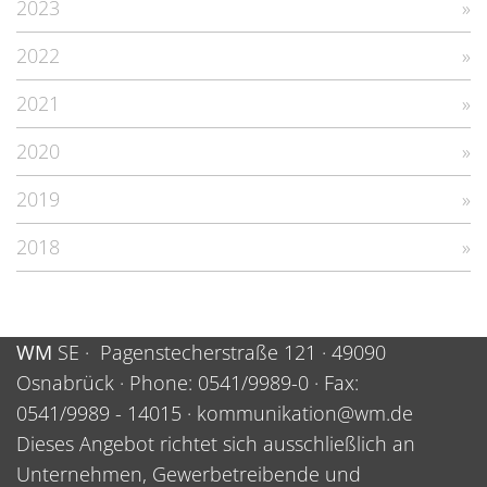
2023
2022
2021
2020
2019
2018
WM
SE
·
Pagenstecherstraße 121
·
49090
Osnabrück
· Phone:
0541/9989-0
· Fax:
0541/9989 - 14015
·
kommunikation@wm.de
Dieses Angebot richtet sich ausschließlich an
Unternehmen, Gewerbetreibende und