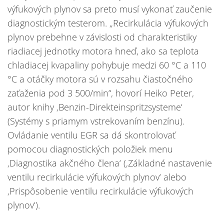
výfukových plynov sa preto musí vykonať zaučenie
diagnostickým testerom. „Recirkulácia výfukových
plynov prebehne v závislosti od charakteristiky
riadiacej jednotky motora hneď, ako sa teplota
chladiacej kvapaliny pohybuje medzi 60 °C a 110
°C a otáčky motora sú v rozsahu čiastočného
zaťaženia pod 3 500/min“, hovorí Heiko Peter,
autor knihy ‚Benzin-Direkteinspritzsysteme‘
(Systémy s priamym vstrekovaním benzínu).
Ovládanie ventilu EGR sa dá skontrolovať
pomocou diagnostických položiek menu
‚Diagnostika akčného člena‘ (‚Základné nastavenie
ventilu recirkulácie výfukových plynov‘ alebo
‚Prispôsobenie ventilu recirkulácie výfukových
plynov‘).