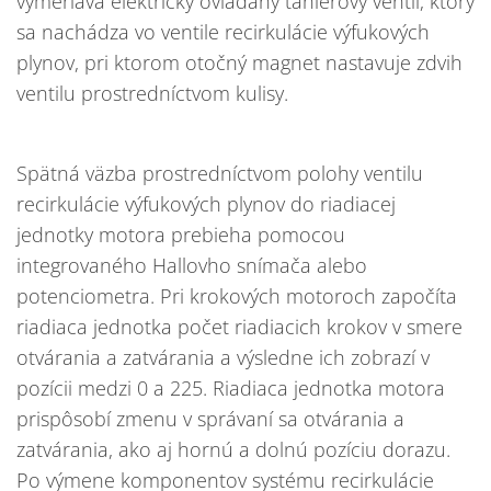
vymeriava elektricky ovládaný tanierový ventil, ktorý
sa nachádza vo ventile recirkulácie výfukových
plynov, pri ktorom otočný magnet nastavuje zdvih
ventilu prostredníctvom kulisy.
Spätná väzba prostredníctvom polohy ventilu
recirkulácie výfukových plynov do riadiacej
jednotky motora prebieha pomocou
integrovaného Hallovho snímača alebo
potenciometra. Pri krokových motoroch započíta
riadiaca jednotka počet riadiacich krokov v smere
otvárania a zatvárania a výsledne ich zobrazí v
pozícii medzi 0 a 225. Riadiaca jednotka motora
prispôsobí zmenu v správaní sa otvárania a
zatvárania, ako aj hornú a dolnú pozíciu dorazu.
Po výmene komponentov systému recirkulácie