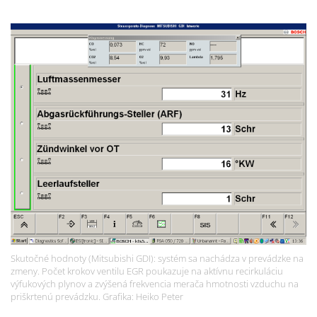
Skutočné hodnoty (Mitsubishi GDI): systém sa nachádza v prevádzke na
zmeny. Počet krokov ventilu EGR poukazuje na aktívnu recirkuláciu
výfukových plynov a zvýšená frekvencia merača hmotnosti vzduchu na
priškrtenú prevádzku. Grafika: Heiko Peter