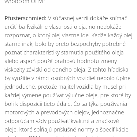
výrobcom OEM?
Pfusterschmied:
V súčasnej verzii dokáže snímač
určiť iba fyzikálne vlastnosti oleja, no nedokáže
rozpoznať, o ktorý olej vlastne ide. Keďže každý olej
starne inak, bolo by preto bezpochyby potrebné
poznať charakteristiky starnutia použitého oleja
alebo aspoň použiť prahovú hodnotu zmeny
viskozity závislú od daného oleja. Z tohto hľadiska
by využitie v rámci osobných vozidiel nebolo úplne
jednoduché, pretože majiteľ vozidla by musel pri
každej výmene používať výlučne oleje, pre ktoré by
boli k dispozícii tieto údaje. Čo sa týka používania
motorových a prevodových olejov, jednoznačne
odporúčam vždy používať kvalitné a značkové
oleje, ktoré spĺňajú príslušné normy a špecifikácie