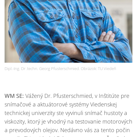
Dipl.-Ing. Dr .techn. Georg Pfusterschmied. Obrázok: TU Viedeň
WM SE:
Vážený Dr. Pfusterschmied, v Inštitúte pre
snímačové a aktuátorové systémy Viedenskej
technickej univerzity ste vyvinuli snímač hustoty a
viskozity, ktorý je vhodný na testovanie motorových
a prevodových olejov. Nedávno vás za tento počin