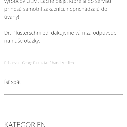
výrobcov OEM. Lacné oleje, ktoré si do servisu
prinesú samotní zákazníci, neprichádzajú do
úvahy!
Dr. Pfusterschmied, ďakujeme vám za odpovede
na naše otázky.
Príspevok: Georg Blenk, Krafthand Medien
Ísť späť
KATEGORIEN