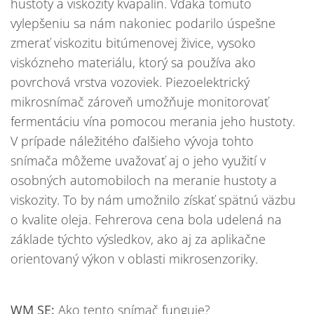
hustoty a viskozity kvapalín. Vďaka tomuto
vylepšeniu sa nám nakoniec podarilo úspešne
zmerať viskozitu bitúmenovej živice, vysoko
viskózneho materiálu, ktorý sa používa ako
povrchová vrstva vozoviek. Piezoelektrický
mikrosnímač zároveň umožňuje monitorovať
fermentáciu vína pomocou merania jeho hustoty.
V prípade náležitého ďalšieho vývoja tohto
snímača môžeme uvažovať aj o jeho využití v
osobných automobiloch na meranie hustoty a
viskozity. To by nám umožnilo získať spätnú väzbu
o kvalite oleja. Fehrerova cena bola udelená na
základe týchto výsledkov, ako aj za aplikačne
orientovaný výkon v oblasti mikrosenzoriky.
WM SE:
Ako tento snímač funguje?