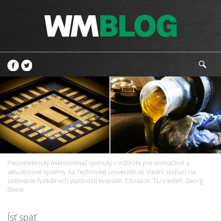
Piezoelektrický mikrosnímač vyvinutý v Inštitúte pre snímačové a
aktuátorové systémy na Technickej univerzite vo Viedni slúžiaci na
zisťovanie fyzikálnych vlastností kvapalín. Obrázok: TU Viedeň, Georg
Blenk
Ísť späť