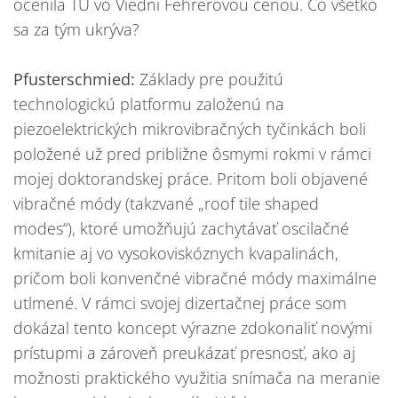
ocenila TU vo Viedni Fehrerovou cenou. Čo všetko
sa za tým ukrýva?
Pfusterschmied:
Základy pre použitú
technologickú platformu založenú na
piezoelektrických mikrovibračných tyčinkách boli
položené už pred približne ôsmymi rokmi v rámci
mojej doktorandskej práce. Pritom boli objavené
vibračné módy (takzvané „roof tile shaped
modes“), ktoré umožňujú zachytávať oscilačné
kmitanie aj vo vysokoviskóznych kvapalinách,
pričom boli konvenčné vibračné módy maximálne
utlmené. V rámci svojej dizertačnej práce som
dokázal tento koncept výrazne zdokonaliť novými
prístupmi a zároveň preukázať presnosť, ako aj
možnosti praktického využitia snímača na meranie