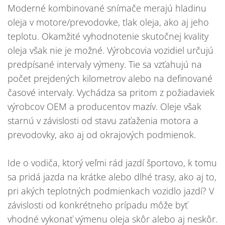
Moderné kombinované snímače merajú hladinu
oleja v motore/prevodovke, tlak oleja, ako aj jeho
teplotu. Okamžité vyhodnotenie skutočnej kvality
oleja však nie je možné. Výrobcovia vozidiel určujú
predpísané intervaly výmeny. Tie sa vzťahujú na
počet prejdených kilometrov alebo na definované
časové intervaly. Vychádza sa pritom z požiadaviek
výrobcov OEM a producentov mazív. Oleje však
starnú v závislosti od stavu zaťaženia motora a
prevodovky, ako aj od okrajových podmienok.
Ide o vodiča, ktorý veľmi rád jazdí športovo, k tomu
sa pridá jazda na krátke alebo dlhé trasy, ako aj to,
pri akých teplotných podmienkach vozidlo jazdí? V
závislosti od konkrétneho prípadu môže byť
vhodné vykonať výmenu oleja skôr alebo aj neskôr.