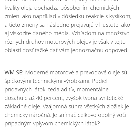
kvality oleja dochádza pôsobením chemických
zmien, ako napríklad v dôsledku reakcie s kyslíkom,
a tieto zmeny sa následne prejavujú v hustote, ako
aj viskozite daného média. Vzhľadom na množstvo
rôznych druhov motorových olejov je však v tejto
oblasti dosť ťažké dať vám jednoznačnú odpoveď.
WM SE:
Moderné motorové a prevodové oleje sú
špičkovými technickými výrobkami. Podiel
prídavných látok, teda aditív, momentálne
dosahuje až 40 percent, zvyšok tvoria syntetické
základné oleje. Vzájomná súhra všetkých zložiek je
chemicky náročná. Je snímač celkovo odolný voči
prípadným vplyvom chemických látok?