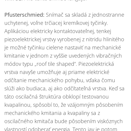
Pfusterschmied:
Snímač sa skladá z jednostranne
uchytenej, voľne trčiacej kremíkovej tyčinky.
Aplikáciou elektricky kontaktovateľnej, tenkej
piezoelektrickej vrstvy vyrobenej z nitridu hlinitého
je možné tyčinku cielene nastaviť na mechanické
kmitanie v jednom z vyššie uvedených vibračných
módov typu „roof tile shaped“. Piezoelektrická
vrstva navyše umožňuje aj priame elektrické
odčítanie mechanického pohybu, vďaka čomu
slúži ako budiaca, aj ako odčítateľná vrstva. Keď sa
táto oscilačná štruktúra obklopí testovanou
kvapalinou, spôsobí to, že vzájomným pôsobením
mechanického kmitania a kvapaliny sa z
oscilačného kmitača bude pôsobením viskóznych
vlastností odoberať energia. Tento jav je potom