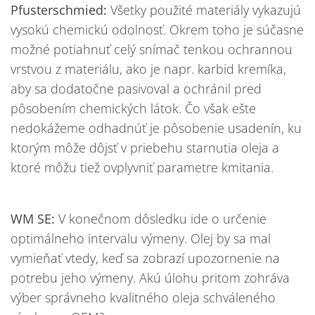
Pfusterschmied:
Všetky použité materiály vykazujú
vysokú chemickú odolnosť. Okrem toho je súčasne
možné potiahnuť celý snímač tenkou ochrannou
vrstvou z materiálu, ako je napr. karbid kremíka,
aby sa dodatočne pasivoval a ochránil pred
pôsobením chemických látok. Čo však ešte
nedokážeme odhadnúť je pôsobenie usadenín, ku
ktorým môže dôjsť v priebehu starnutia oleja a
ktoré môžu tiež ovplyvniť parametre kmitania.
WM SE:
V konečnom dôsledku ide o určenie
optimálneho intervalu výmeny. Olej by sa mal
vymieňať vtedy, keď sa zobrazí upozornenie na
potrebu jeho výmeny. Akú úlohu pritom zohráva
výber správneho kvalitného oleja schváleného