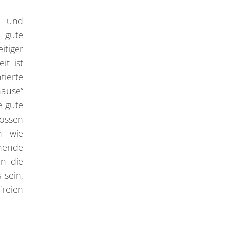
n und
 gute
tiger
it ist
tierte
hause“
e gute
lossen
n wie
nnende
n die
 sein,
freien