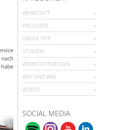
WERKSTATT
PRODUKTE
UNSER TIPP
ervice
STUDIEN
 nach
WERKSTATTMESSEN
h habe
WIR SIND WM
VIDEOS
SOCIAL MEDIA