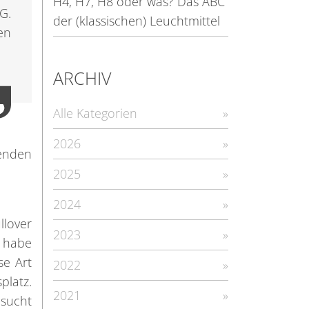
H4, H7, H8 oder was? Das ABC
G.
der (klassischen) Leuchtmittel
en
ARCHIV
Alle Kategorien
2026
senden
2025
2024
llover
2023
, habe
se Art
2022
platz.
2021
esucht