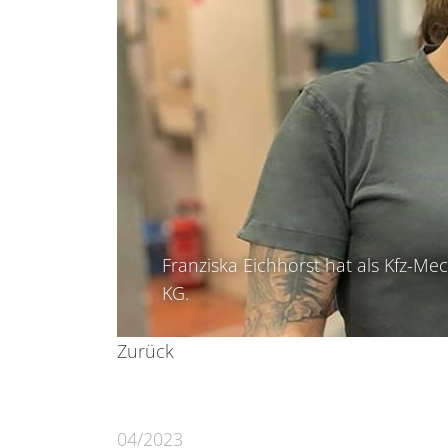
Franziska Eichhorst hat als Kfz-M
KG.
Zurück
04/2023