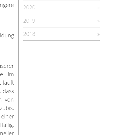
üngere
2020
2019
2018
ildung
nserer
le im
 läuft
, dass
n von
zubis,
 einer
ällig,
neller