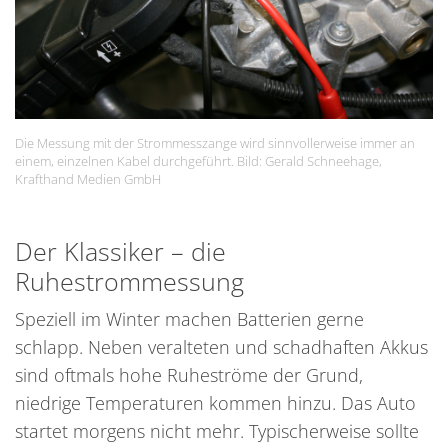
Die Messung mit der Strommesszange wird sinnvollerweise immer an
einem, einzelnen Kabel durchgeführt. Bild: Gerald Schneehage,
Krafthand Medien GmbH
Der Klassiker – die
Ruhestrommessung
Speziell im Winter machen Batterien gerne
schlapp. Neben veralteten und schadhaften Akkus
sind oftmals hohe Ruheströme der Grund,
niedrige Temperaturen kommen hinzu. Das Auto
startet morgens nicht mehr. Typischerweise sollte