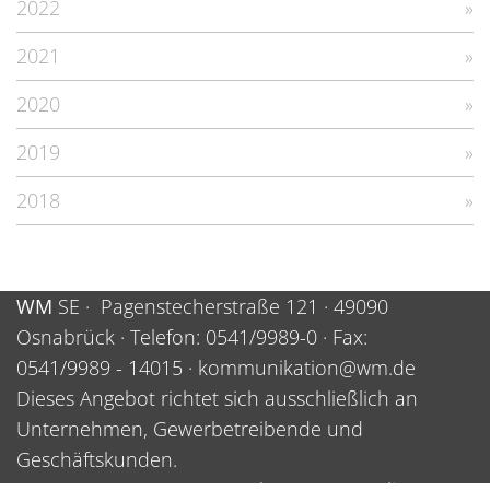
2022
2021
2020
2019
2018
WM
SE
·
Pagenstecherstraße 121
·
49090
Osnabrück
· Telefon:
0541/9989-0
· Fax:
0541/9989 - 14015
·
kommunikation@wm.de
Dieses Angebot richtet sich ausschließlich an
Unternehmen, Gewerbetreibende und
Geschäftskunden.
Impressum
Datenschutz
Compliance